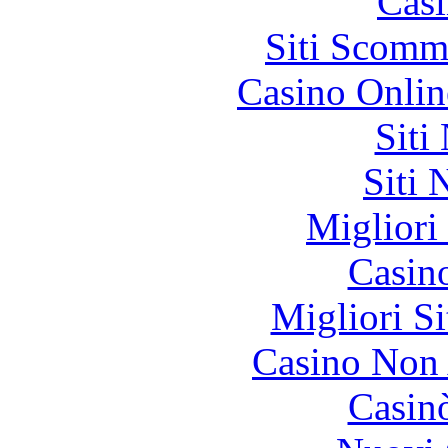
Casi
Siti Scomm
Casino Onlin
Siti
Siti
Migliori
Casin
Migliori S
Casino Non
Casin