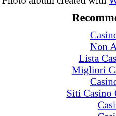
Photo album created with
W
Recomme
Casin
Non A
Lista Ca
Migliori 
Casin
Siti Casino
Casi