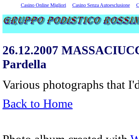
Casino Online Migliori
Casino Senza Autoesclusione
C
26.12.2007 MASSACIUCCOL
Pardella
Various photographs that I'd
Back to Home