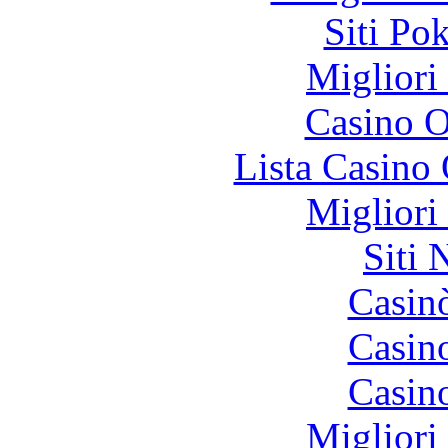
Siti Po
Migliori
Casino O
Lista Casin
Migliori
Siti
Casin
Casin
Casin
Migliori