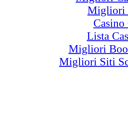
Migliori
Casino 
Lista Ca
Migliori Bo
Migliori Siti