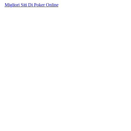
Migliori Siti Di Poker Online