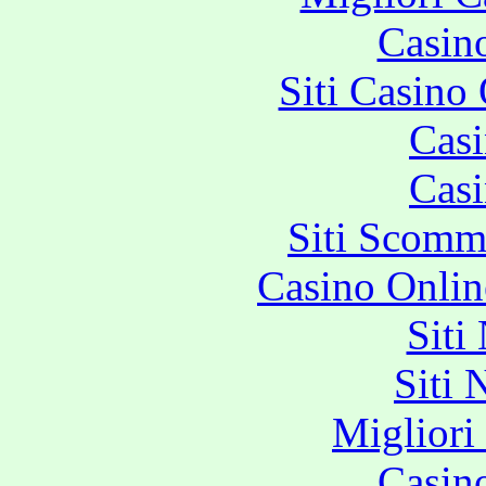
Casin
Siti Casino
Casi
Casi
Siti Scomm
Casino Onlin
Siti
Siti
Migliori
Casin