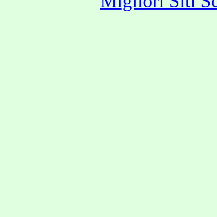
Migliori Siti