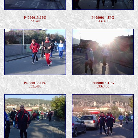
P4090013.JPG
P4090014.JPG
533x400
533x400
P4090017.JPG
P4090018.JPG
533x400
533x400