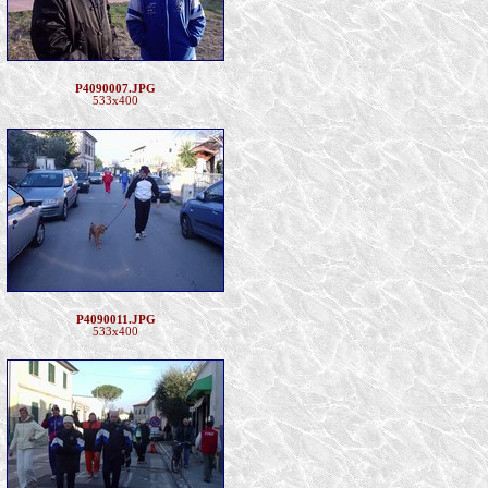
P4090007.JPG
533x400
P4090011.JPG
533x400