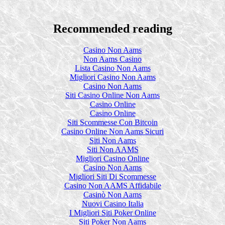
Recommended reading
Casino Non Aams
Non Aams Casino
Lista Casino Non Aams
Migliori Casino Non Aams
Casino Non Aams
Siti Casino Online Non Aams
Casino Online
Casino Online
Siti Scommesse Con Bitcoin
Casino Online Non Aams Sicuri
Siti Non Aams
Siti Non AAMS
Migliori Casino Online
Casino Non Aams
Migliori Siti Di Scommesse
Casino Non AAMS Affidabile
Casinò Non Aams
Nuovi Casino Italia
I Migliori Siti Poker Online
Siti Poker Non Aams