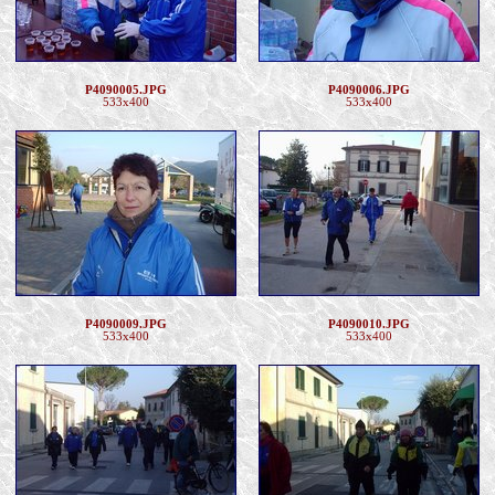
P4090005.JPG
P4090006.JPG
533x400
533x400
P4090009.JPG
P4090010.JPG
533x400
533x400