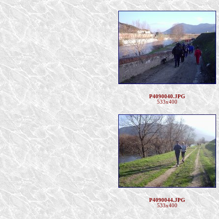
P4090040.JPG
533x400
P4090044.JPG
533x400