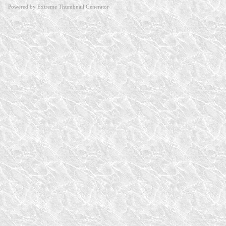
Powered by
Extreme Thumbnail Generator