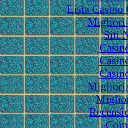
Lista Casin
Migliori
Siti
Casin
Casin
Casin
Migliori
Miglio
Recensi
Coin