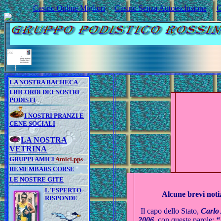
Casino Online Migliori
Casino Senza Autoesclusione
C
LA NOSTRA BACHECA
I RICORDI DEI NOSTRI
PODISTI
I NOSTRI PRANZI E
CENE SOCIALI
LA NOSTRA
VETRINA
GRUPPI AMICI
Amici.pps
REMEMBARS CORSE
LE NOSTRE GITE
L'ESPERTO
Alcune brevi n
RISPONDE
Il capo dello Stato,
Carlo
2006
, con queste parole:
“