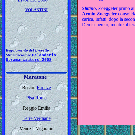
Slittino
, Zoeggeler primo a
VOLANTINI
Armin Zoeggeler
consolida
carica, infatti, dopo la sec
Demtschenko, mentre al terz
Regolamento del Brevetto
Stramarciatore
Calendario
Stramarciatore 2008
Maratone
Boston
Firenze
Pisa
Roma
Reggio Emilia
Terre Verdiane
Venezia Vigarano