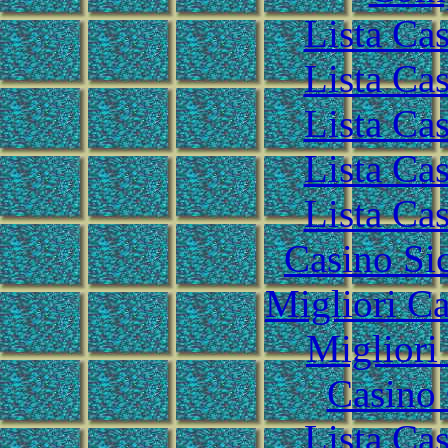
Lista Ca
Lista Ca
Lista Ca
Lista Ca
Lista Ca
Casino S
Migliori 
Migliori
Casino 
Lista Ca