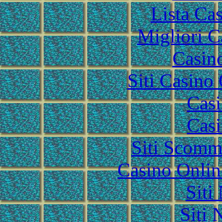
Lista Ca
Migliori 
Casin
Siti Casino
Casi
Casi
Siti Scomm
Casino Onlin
Siti
Siti