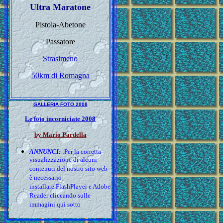
Ultra Maratone
Pistoia-Abetone
Passatore
Strasimeno
50km di Romagna
GALLERIA FOTO 2008
Le foto incorniciate 2008
by Mario Pardella
ANNUNCI:
:Per la corretta
visualizzazione di alcuni
contenuti del nostro sito web
è necessario
installare FlashPlayer e Adobe
Reader cliccando sulle
immagini qui sotto