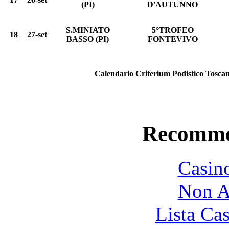
(PI)
D'AUTUNNO
S.MINIATO
5°TROFEO
18
27-set
BASSO (PI)
FONTEVIVO
Calendario Criterium Podistico Tosca
Recomme
Casin
Non A
Lista Ca