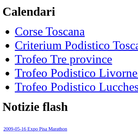
Calendari
Corse Toscana
Criterium Podistico Tosc
Trofeo Tre province
Trofeo Podistico Livorne
Trofeo Podistico Lucche
Notizie flash
2009-05-16 Expo Pisa Marathon