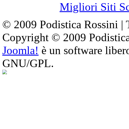
Migliori Siti
© 2009 Podistica Rossini |
Copyright © 2009 Podistica Ro
Joomla!
è un software libero
GNU/GPL.