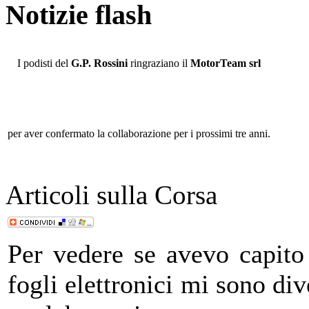
Notizie flash
I podisti del
G.P. Rossini
ringraziano il
MotorTeam srl
per aver confermato la collaborazione per i prossimi tre anni.
Articoli sulla Corsa
Per vedere se avevo capito
fogli elettronici mi sono div