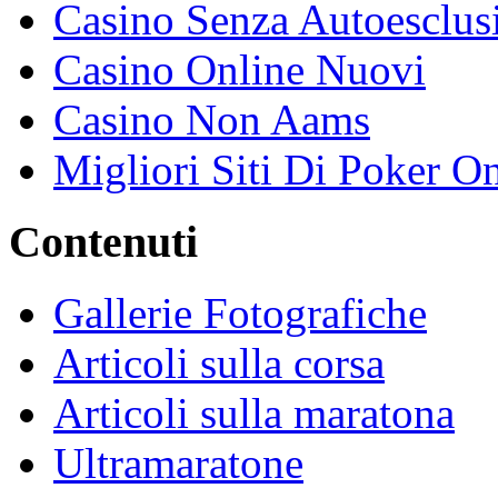
Casino Senza Autoesclus
Casino Online Nuovi
Casino Non Aams
Migliori Siti Di Poker O
Contenuti
Gallerie Fotografiche
Articoli sulla corsa
Articoli sulla maratona
Ultramaratone