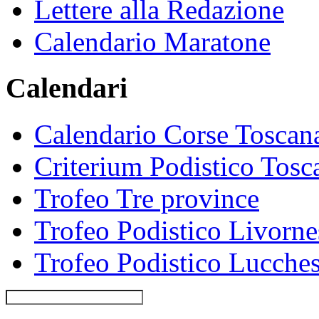
Lettere alla Redazione
Calendario Maratone
Calendari
Calendario Corse Toscan
Criterium Podistico Tosc
Trofeo Tre province
Trofeo Podistico Livorne
Trofeo Podistico Lucche