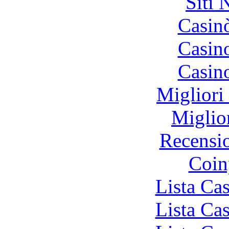
Siti
Casin
Casin
Casin
Migliori
Miglio
Recensi
Coin
Lista Ca
Lista Ca