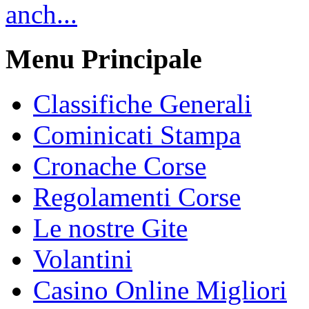
anch...
Menu Principale
Classifiche Generali
Cominicati Stampa
Cronache Corse
Regolamenti Corse
Le nostre Gite
Volantini
Casino Online Migliori