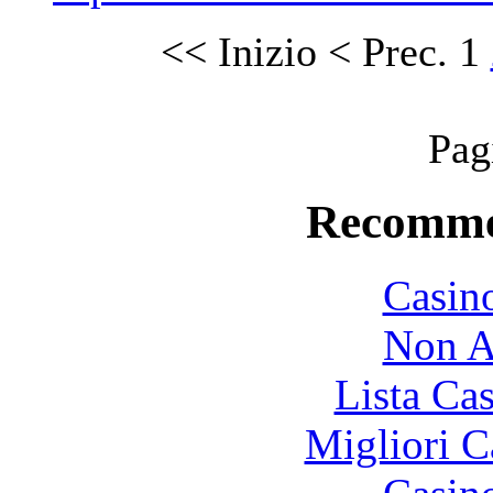
<<
Inizio
<
Prec.
1
Pag
Recomme
Casin
Non A
Lista Ca
Migliori 