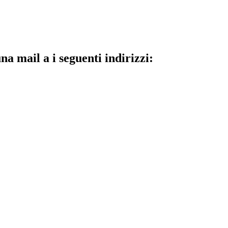
a mail a i seguenti indirizzi: