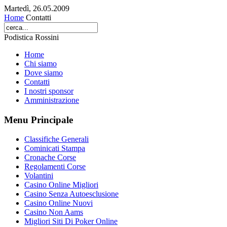
Martedì, 26.05.2009
Home
Contatti
Podistica Rossini
Home
Chi siamo
Dove siamo
Contatti
I nostri sponsor
Amministrazione
Menu Principale
Classifiche Generali
Cominicati Stampa
Cronache Corse
Regolamenti Corse
Volantini
Casino Online Migliori
Casino Senza Autoesclusione
Casino Online Nuovi
Casino Non Aams
Migliori Siti Di Poker Online