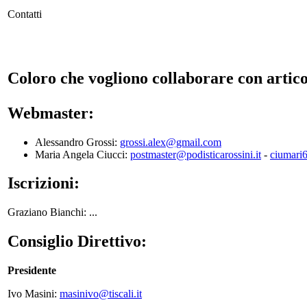
Contatti
Coloro che vogliono collaborare con articol
Webmaster:
Alessandro Grossi:
grossi.alex@gmail.com
Maria Angela Ciucci:
postmaster@podisticarossini.it
-
ciumari6
Iscrizioni:
Graziano Bianchi: ...
Consiglio Direttivo:
Presidente
Ivo Masini:
masinivo@tiscali.it