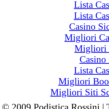
Lista Ca
Lista Ca
Casino S
Migliori 
Migliori
Casino 
Lista Ca
Migliori Bo
Migliori Siti
© 2009 Podistica Rossini |