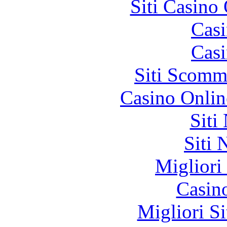
Siti Casino
Casi
Casi
Siti Scomm
Casino Onlin
Siti
Siti
Migliori
Casin
Migliori S