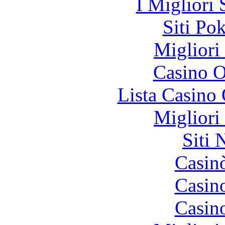
I Migliori 
Siti Po
Migliori
Casino O
Lista Casin
Migliori
Siti
Casin
Casin
Casin