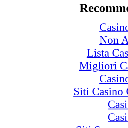
Recomme
Casin
Non A
Lista Ca
Migliori 
Casin
Siti Casino
Casi
Casi