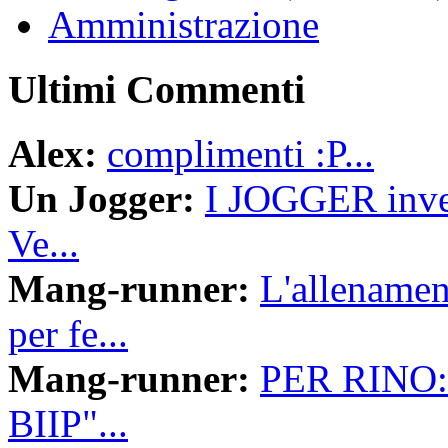
Amministrazione
Ultimi Commenti
Alex:
complimenti :P...
Un Jogger:
I JOGGER invece
Ve...
Mang-runner:
L'allenamen
per fe...
Mang-runner:
PER RINO: al
BIIP"...