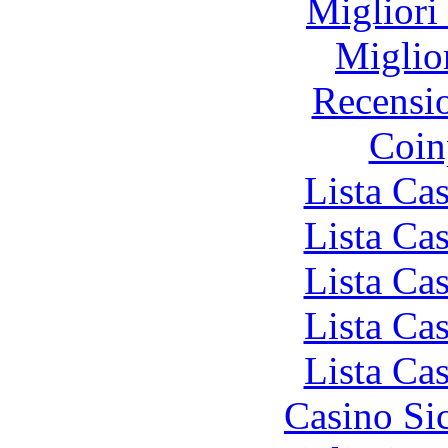
Migliori
Miglio
Recensi
Coin
Lista Ca
Lista Ca
Lista Ca
Lista Ca
Lista Ca
Casino S