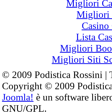
Migliori 
Migliori
Casino 
Lista Ca
Migliori Bo
Migliori Siti
© 2009 Podistica Rossini |
Copyright © 2009 Podistica Ro
Joomla!
è un software libero
GNU/GPL.