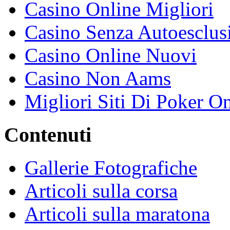
Casino Online Migliori
Casino Senza Autoesclus
Casino Online Nuovi
Casino Non Aams
Migliori Siti Di Poker O
Contenuti
Gallerie Fotografiche
Articoli sulla corsa
Articoli sulla maratona