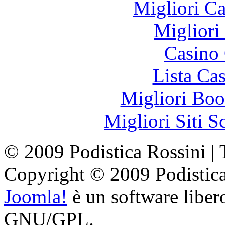
Migliori 
Migliori
Casino 
Lista Ca
Migliori Bo
Migliori Siti
© 2009 Podistica Rossini |
Copyright © 2009 Podistica Ro
Joomla!
è un software libero
GNU/GPL.