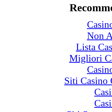
Recomme
Casin
Non A
Lista Ca
Migliori 
Casin
Siti Casino
Casi
Casi