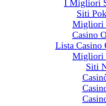
I Migliori 
Siti Po
Migliori
Casino O
Lista Casin
Migliori
Siti
Casin
Casin
Casin