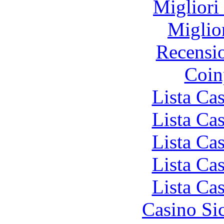
Migliori
Miglio
Recensi
Coin
Lista Ca
Lista Ca
Lista Ca
Lista Ca
Lista Ca
Casino S