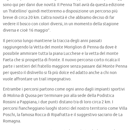
sono qui per darvi due novità: Il Penna Trail avrà da questa edizione
un ‘fratellino’ quindi metteremo a disposizione un percorso più
breve di circa 20 km. L’altra novità è che abbiamo deciso di far
vedere il bosco con colori diversi, in un momento della stagione
diversa e cioè 16 maggio”.
Il percorso lungo mantiene la traccia degli anni passati
raggiungendo la Vetta del monte Moriglion di Penna da dove è
possibile ammirare tutta la piana Lucchese e la vetta del monte
Faeta che si prospetta di fronte. Il nuovo percorso corto ricalca il
parte i sentieri del fratello maggiore senza passare dal Monte Penna
per questo il dislivello si fà più dolce ed adatto anche a chi non
vuole affrontare un trail impegnativo.
Entrambe i percorsi partono come ogni anno dagli impianti sportivi
di Molina di Quosa per terminare poi alla sede della Podistica
Rossini a Pappiana, i due punti distano tra di loro circa 2 km. I
percorsi fiancheggiano luoghi storici del nostro territorio come Villa
Poschi, la famosa Rocca di Ripafratta e il suggestivo sacrario de La
Romagna.