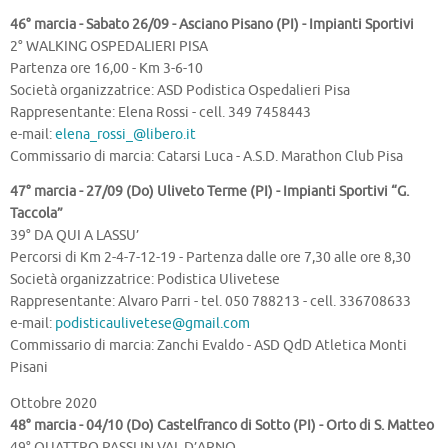
46° marcia - Sabato 26/09 - Asciano Pisano (PI) - Impianti Sportivi
2° WALKING OSPEDALIERI PISA
Partenza ore 16,00 - Km 3-6-10
Società organizzatrice: ASD Podistica Ospedalieri Pisa
Rappresentante: Elena Rossi - cell. 349 7458443
e-mail:
elena_rossi_@libero.it
Commissario di marcia: Catarsi Luca - A.S.D. Marathon Club Pisa
47° marcia - 27/09 (Do) Uliveto Terme (PI) - Impianti Sportivi “G.
Taccola”
39° DA QUI A LASSU’
Percorsi di Km 2-4-7-12-19 - Partenza dalle ore 7,30 alle ore 8,30
Società organizzatrice: Podistica Ulivetese
Rappresentante: Alvaro Parri - tel. 050 788213 - cell. 336708633
e-mail:
podisticaulivetese@gmail.com
Commissario di marcia: Zanchi Evaldo - ASD QdD Atletica Monti
Pisani
Ottobre 2020
48° marcia - 04/10 (Do) Castelfranco di Sotto (PI) - Orto di S. Matteo
49° QUATTRO PASSI IN VAL D’ARNO