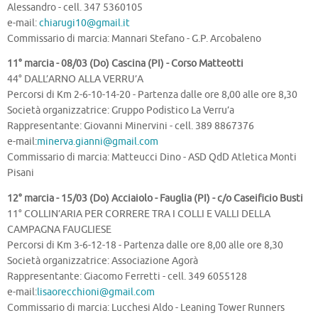
Alessandro - cell. 347 5360105
e-mail:
chiarugi10@gmail.it
Commissario di marcia: Mannari Stefano - G.P. Arcobaleno
11° marcia - 08/03 (Do) Cascina (PI) - Corso Matteotti
44° DALL’ARNO ALLA VERRU’A
Percorsi di Km 2-6-10-14-20 - Partenza dalle ore 8,00 alle ore 8,30
Società organizzatrice: Gruppo Podistico La Verru’a
Rappresentante: Giovanni Minervini - cell. 389 8867376
e-mail:
minerva.gianni@gmail.com
Commissario di marcia: Matteucci Dino - ASD QdD Atletica Monti
Pisani
12° marcia - 15/03 (Do) Acciaiolo - Fauglia (PI) - c/o Caseificio Busti
11° COLLIN’ARIA PER CORRERE TRA I COLLI E VALLI DELLA
CAMPAGNA FAUGLIESE
Percorsi di Km 3-6-12-18 - Partenza dalle ore 8,00 alle ore 8,30
Società organizzatrice: Associazione Agorà
Rappresentante: Giacomo Ferretti - cell. 349 6055128
e-mail:
lisaorecchioni@gmail.com
Commissario di marcia: Lucchesi Aldo - Leaning Tower Runners