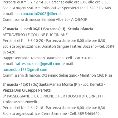
Percorsi di Km 3-7-12-14-20 Partenza dalle ore 8,00 alle ore 8,30
Società organizzatrice: Polisportiva Spensierati cell. 348 3161609
e-mail:
marcomancini2002@libero.it
Commissario di marcia: Bambini Alberto - AIG4MORI
2° marcia - Lunedì 06/01 Bozzano (LU) - Scuola Infanzia
ATTRAVERSO LE COLLINE PUCCINIANE
Percorsi di Km 3-5-10-20 - Partenza dalle ore 8,00 alle ore 8,30
Società organizzatrice: Donatori Sangue Fratres Bozzano - tel. 0584
975420
Rappresentante: Romano Biancalana - cell. 338 9161896
e-mail:
fratresbozzano@gmail.com
- e-mail:
romanobia123@gmail.com
Commissario di marcia: Ottaviano Sebastiano - Marathon Club Pisa
3° marcia - 12/01 (Do) Santa Maria a Monte (PI) - Loc. Cerretti -
Piazza Don Giuseppe Parretti
9° PASSEGGIANDO E CORRENDO PER I BOSCHI DI CERRETTI -
Trofeo Marco Novelli
Percorsi di Km 4-6-12-18 - Partenza dalle ore 8,00 alle ore 8,30
Società organizzatrice: Cerrettinsieme - Cell. 389 5465640