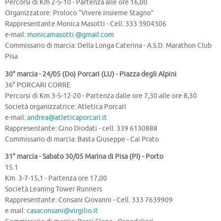
Percorsi di Km 2-5-10 - Partenza alle ore 16,00
Organizzatore: Proloco “Vivere Insieme Stagno”
Rappresentante Monica Masotti - Cell: 333 3904306
e-mail:
monicamasotti @gmail.com
Commissario di marcia: Della Longa Caterina - A.S.D. Marathon Club
Pisa
30° marcia - 24/05 (Do) Porcari (LU) - Piazza degli Alpini
36° PORCARI CORRE
Percorsi di Km 3-5-12-20 - Partenza dalle ore 7,30 alle ore 8,30
Società organizzatrice: Atletica Porcari
e-mail:
andrea@atleticaporcari.it
Rappresentante: Gino Diodati - cell. 339 6130888
Commissario di marcia: Basta Giuseppe - Cai Prato
31° marcia - Sabato 30/05 Marina di Pisa (PI) - Porto
15.1
Km. 3-7-15,1 - Partenza ore 17,00
Società Leaning Tower Runners
Rappresentante: Consani Giovanni - Cell. 333 7639909
e.mail:
casaconsani@virgilio.it