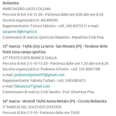
Bellavista
MARCIAGIRO LAGO-COLLINA
Percorsi di Km 3-6-12-20 - Partenza dalle ore 8,00 alle ore 8,30
Società organizzatrice: AIG4MORI
Rappresentante: Fulceri Fabrizio - cell. 340 8475511 e-mail:
saraprex.8@virgilio.it
Commisario di marcia: Quiriconi Massimo - Marathon Club Pisa
35° marcia - 14/06 (Do) La Serra - San Miniato (PI) - Tendone delle
feste zona campo sportivo
23° PESTICCIATA BIANCO GIALLA
Percorsi di Km 2-5-10-15-20 - Partenza dalle ore 7,30 alle ore 8,30
Società organizzatrice: Podismo il Ponte - cell. 335 8081788
e-mail:
podismoilponte97@gmail.com
Rappresentante: Fabiola Turbati - cell: 3405083675
e-mail:
fabiola.tu7°gmail.com
Commissario di marcia: Cioli Sandro - Pod. Ulivetese Pisa
36° marcia - Venerdì 19/06 Arena Metato (PI) - Circolo Bellavista
3° MARCIA DEL SOLSTIZIO D’ESTATE
Percorsi di Km 2-5-10 - Partenza dalle ore 19,00