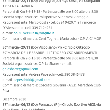
55° marcia - 22/11 (Do) Viareggio (LU) - c/o Cesar, via Comparini
17° SENZA BARRIERE
Percorsi di Km 3-6-12-18 - Partenza dalle ore 8,00 alle ore 8,30
Società organizzatrice: Polisportiva Silenziosi Viareggio
Rappresentante: Marco Costa - tel. 0584 942071 e Francesca
D’Alessandro - cell. 339 7124981
e-mail:
pol.sil.versiliesi@virgilio.it
Commissario di marcia: Cerri Tognelli Maria Luisa - G.P. AIG4MORI
56° marcia - 29/11 (Do) Vicopisano (PI) - Circolo Ortaccio
39°MARCIA DELLE SBARRE - 11° TROFEO CSC ARREDAMENTI
Percorsi di Km 2-6-13-20 - Partenza dalle ore 8,00 alle ore 8,30
Società organizzatrice: G.P. Le Sbarre - e-mail:
gplesbarre@gmail.com
Rappresentante: Andrea Papeschi - cell. 380 3845478
e-mail:
papeschi66@gmail.com
Commissario di marcia: Coscetti Giovanni - A.S.D. Marathon Club
Pisa
Dicembre 2020
57° marcia - 06/12 (Do) Ponsacco (PI) - Circolo Sportivo AICS, via