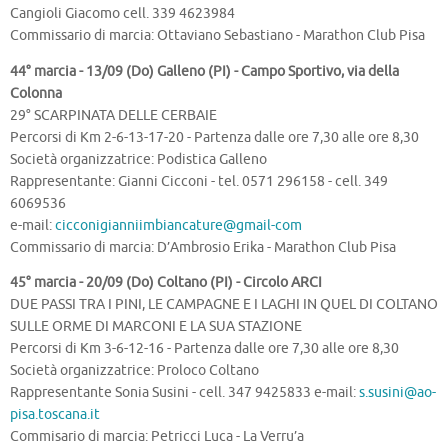
Cangioli Giacomo cell. 339 4623984
Commissario di marcia: Ottaviano Sebastiano - Marathon Club Pisa
44° marcia - 13/09 (Do) Galleno (PI) - Campo Sportivo, via della
Colonna
29° SCARPINATA DELLE CERBAIE
Percorsi di Km 2-6-13-17-20 - Partenza dalle ore 7,30 alle ore 8,30
Società organizzatrice: Podistica Galleno
Rappresentante: Gianni Cicconi - tel. 0571 296158 - cell. 349
6069536
e-mail:
cicconigianniimbiancature@gmail-com
Commissario di marcia: D’Ambrosio Erika - Marathon Club Pisa
45° marcia - 20/09 (Do) Coltano (PI) - Circolo ARCI
DUE PASSI TRA I PINI, LE CAMPAGNE E I LAGHI IN QUEL DI COLTANO
SULLE ORME DI MARCONI E LA SUA STAZIONE
Percorsi di Km 3-6-12-16 - Partenza dalle ore 7,30 alle ore 8,30
Società organizzatrice: Proloco Coltano
Rappresentante Sonia Susini - cell. 347 9425833 e-mail:
s.susini@ao-
pisa.toscana.it
Commisario di marcia: Petricci Luca - La Verru’a