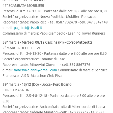
delle Rose – Loc. Le Melorie
42° SGAMBATA MOBILIERI
Percorsi di Km 3-6-13-20 - Partenza dalle ore 8,00 alle ore ore 8,30
Società organizzatrice: Nuova Podistica Mobilieri Ponsacco
Rappresentante: Paolo Ricci - tel. 0587 732470 - cell. 347 3547149
e-mail:
pa_ricci@tiscali.it
Commissario di marcia: Paoli Giampaolo - Leaning Tower Runners
58° marcia - Martedì 08/12 Cascina (PI) - Corso Matteotti
2° MARCIA DELLE PIEVI
Percorsi di Km 2-6-13-20 - Partenza dalle ore 8,00 alle ore ore 8,30
Società organizzatrice: Comune di Casc
Rappresentante: Minervini Giovanni - cell. 389 8867376
e-mail:
minerva.gianni@gmail.com
Commissario di marcia: Santucci
Francesco - A.S.D. Marathon Club Pisa
59° marcia - 13/12 (Do) - Lucca - Foro Boario
CHRISTMAS RUN
Percorsi di Km 2,5-4-8-12-18 - Partenza dalle ore 8,00 alle ore ore
8,30
Società organizzatrice: Arciconfraternita di Misericordia di Lucca
Rappresentante: Gabriele Muratori - cell: 347 9792262 - tel:0583