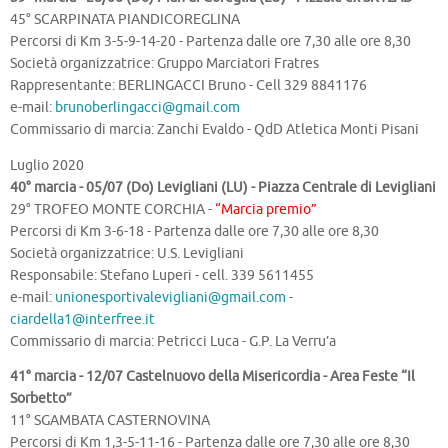
45° SCARPINATA PIANDICOREGLINA
Percorsi di Km 3-5-9-14-20 - Partenza dalle ore 7,30 alle ore 8,30
Società organizzatrice: Gruppo Marciatori Fratres
Rappresentante: BERLINGACCI Bruno - Cell 329 8841176
e-mail:
brunoberlingacci@gmail.com
Commissario di marcia: Zanchi Evaldo - QdD Atletica Monti Pisani
Luglio 2020
40° marcia - 05/07 (Do) Levigliani (LU) - Piazza Centrale di Levigliani
29° TROFEO MONTE CORCHIA -
“Marcia premio”
Percorsi di Km 3-6-18 - Partenza dalle ore 7,30 alle ore 8,30
Società organizzatrice: U.S. Levigliani
Responsabile: Stefano Luperi - cell. 339 5611455
e-mail:
unionesportivalevigliani@gmail.com
-
ciardella1@interfree.it
Commissario di marcia: Petricci Luca - G.P. La Verru’a
41° marcia - 12/07 Castelnuovo della Misericordia - Area Feste “Il
Sorbetto”
11° SGAMBATA CASTERNOVINA
Percorsi di Km 1,3-5-11-16 - Partenza dalle ore 7,30 alle ore 8,30