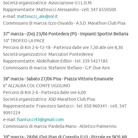
Società organizzatrice: Associazione U.I.L.D.M.
Rappresentante: Matteucci Alessandro - cell. 347 6550500
e-mail:
matteucci_ale@iol.it
Commissario di marcia: Izzo Osvaldo - A.S.D. Marathon Club Pisa
37° marcia - (Do) 23/06 Pontedera (PI) - Impianti Sportivi Bellaria
10° TROFEO LA PACE
Percorsi di Km 2-6-12-18 - Partenza dalle ore 7,30 alle ore 8,30
Società organizzatrice: Marciatori Pontederesi
Rappresentante: Abdelhakim Edbiri - tel: 339 5421185
Commissario di marcia: Stefanini Stefano - G.P. Due Arni
38° marcia - Sabato 27/06 Pisa - Piazza Vittorio Emanuele
6° ALL’ALBA COL CONTE UGOLINO
Percorsi di Km 2-6 - Partenza dalle ore 6,00
Società organizzatrice: ASD Marathon Club Pisa
Rappresentante: Francesco Santucci - tel. 050 960341 - cell. 347
9091224
e-mail:
fsantucci43@gmail.com
Commissario di marcia: Pardella Mario - Atletico Palmerino
39° marcia - 28/06 (Do) Pian di Coreglia (LU) - Pizzale ex SKYLAB