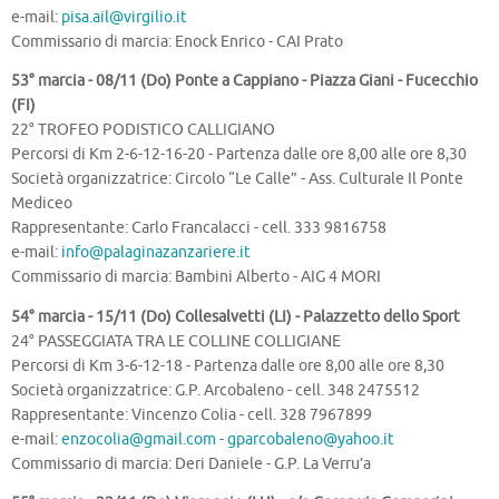
e-mail:
pisa.ail@virgilio.it
Commissario di marcia: Enock Enrico - CAI Prato
53° marcia - 08/11 (Do) Ponte a Cappiano - Piazza Giani - Fucecchio
(FI)
22° TROFEO PODISTICO CALLIGIANO
Percorsi di Km 2-6-12-16-20 - Partenza dalle ore 8,00 alle ore 8,30
Società organizzatrice: Circolo “Le Calle” - Ass. Culturale Il Ponte
Mediceo
Rappresentante: Carlo Francalacci - cell. 333 9816758
e-mail:
info@palaginazanzariere.it
Commissario di marcia: Bambini Alberto - AIG 4 MORI
54° marcia - 15/11 (Do) Collesalvetti (LI) - Palazzetto dello Sport
24° PASSEGGIATA TRA LE COLLINE COLLIGIANE
Percorsi di Km 3-6-12-18 - Partenza dalle ore 8,00 alle ore 8,30
Società organizzatrice: G.P. Arcobaleno - cell. 348 2475512
Rappresentante: Vincenzo Colia - cell. 328 7967899
e-mail:
enzocolia@gmail.com
-
gparcobaleno@yahoo.it
Commissario di marcia: Deri Daniele - G.P. La Verru’a