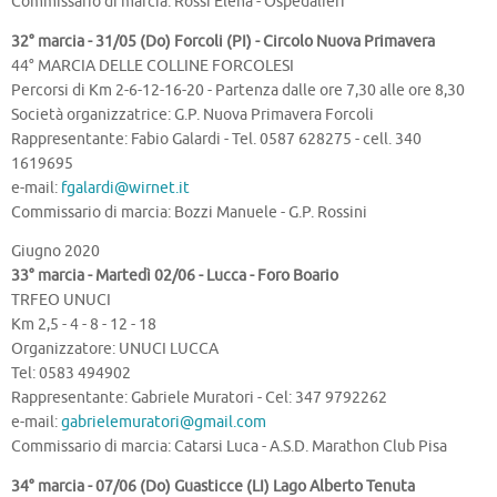
Commissario di marcia: Rossi Elena - Ospedalieri
32° marcia - 31/05 (Do) Forcoli (PI) - Circolo Nuova Primavera
44° MARCIA DELLE COLLINE FORCOLESI
Percorsi di Km 2-6-12-16-20 - Partenza dalle ore 7,30 alle ore 8,30
Società organizzatrice: G.P. Nuova Primavera Forcoli
Rappresentante: Fabio Galardi - Tel. 0587 628275 - cell. 340
1619695
e-mail:
fgalardi@wirnet.it
Commissario di marcia: Bozzi Manuele - G.P. Rossini
Giugno 2020
33° marcia - Martedì 02/06 - Lucca - Foro Boario
TRFEO UNUCI
Km 2,5 - 4 - 8 - 12 - 18
Organizzatore: UNUCI LUCCA
Tel: 0583 494902
Rappresentante: Gabriele Muratori - Cel: 347 9792262
e-mail:
gabrielemuratori@gmail.com
Commissario di marcia: Catarsi Luca - A.S.D. Marathon Club Pisa
34° marcia - 07/06 (Do) Guasticce (LI) Lago Alberto Tenuta