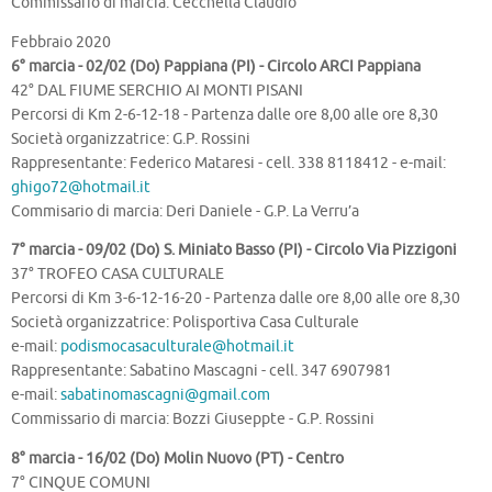
Commissario di marcia: Cecchella Claudio
Febbraio 2020
6° marcia - 02/02 (Do) Pappiana (PI) - Circolo ARCI Pappiana
42° DAL FIUME SERCHIO AI MONTI PISANI
Percorsi di Km 2-6-12-18 - Partenza dalle ore 8,00 alle ore 8,30
Società organizzatrice: G.P. Rossini
Rappresentante: Federico Mataresi - cell. 338 8118412 - e-mail:
ghigo72@hotmail.it
Commisario di marcia: Deri Daniele - G.P. La Verru’a
7° marcia - 09/02 (Do) S. Miniato Basso (PI) - Circolo Via Pizzigoni
37° TROFEO CASA CULTURALE
Percorsi di Km 3-6-12-16-20 - Partenza dalle ore 8,00 alle ore 8,30
Società organizzatrice: Polisportiva Casa Culturale
e-mail:
podismocasaculturale@hotmail.it
Rappresentante: Sabatino Mascagni - cell. 347 6907981
e-mail:
sabatinomascagni@gmail.com
Commissario di marcia: Bozzi Giuseppte - G.P. Rossini
8° marcia - 16/02 (Do) Molin Nuovo (PT) - Centro
7° CINQUE COMUNI