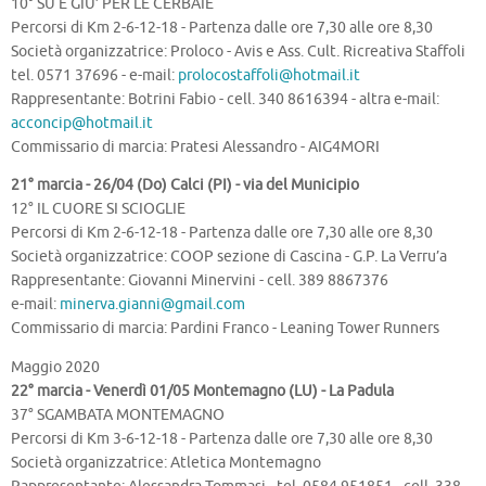
10° SU E GIU’ PER LE CERBAIE
Percorsi di Km 2-6-12-18 - Partenza dalle ore 7,30 alle ore 8,30
Società organizzatrice: Proloco - Avis e Ass. Cult. Ricreativa Staffoli
tel. 0571 37696 - e-mail:
prolocostaffoli@hotmail.it
Rappresentante: Botrini Fabio - cell. 340 8616394 - altra e-mail:
acconcip@hotmail.it
Commissario di marcia: Pratesi Alessandro - AIG4MORI
21° marcia - 26/04 (Do) Calci (PI) - via del Municipio
12° IL CUORE SI SCIOGLIE
Percorsi di Km 2-6-12-18 - Partenza dalle ore 7,30 alle ore 8,30
Società organizzatrice: COOP sezione di Cascina - G.P. La Verru’a
Rappresentante: Giovanni Minervini - cell. 389 8867376
e-mail:
minerva.gianni@gmail.com
Commissario di marcia: Pardini Franco - Leaning Tower Runners
Maggio 2020
22° marcia - Venerdì 01/05 Montemagno (LU) - La Padula
37° SGAMBATA MONTEMAGNO
Percorsi di Km 3-6-12-18 - Partenza dalle ore 7,30 alle ore 8,30
Società organizzatrice: Atletica Montemagno