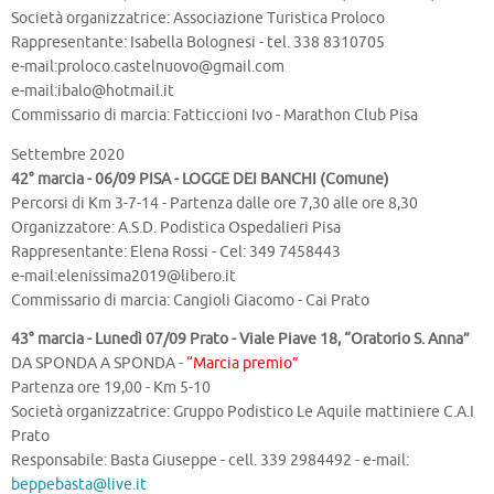
Società organizzatrice: Associazione Turistica Proloco
Rappresentante: Isabella Bolognesi - tel. 338 8310705
e-mail:
proloco.castelnuovo@gmail.com
e-mail:
ibalo@hotmail.it
Commissario di marcia: Fatticcioni Ivo - Marathon Club Pisa
Settembre 2020
42° marcia - 06/09 PISA - LOGGE DEI BANCHI (Comune)
Percorsi di Km 3-7-14 - Partenza dalle ore 7,30 alle ore 8,30
Organizzatore: A.S.D. Podistica Ospedalieri Pisa
Rappresentante: Elena Rossi - Cel: 349 7458443
e-mail:
elenissima2019@libero.it
Commissario di marcia: Cangioli Giacomo - Cai Prato
43° marcia - Lunedì 07/09 Prato - Viale Piave 18, “Oratorio S. Anna”
DA SPONDA A SPONDA -
“Marcia premio”
Partenza ore 19,00 - Km 5-10
Società organizzatrice: Gruppo Podistico Le Aquile mattiniere C.A.I
Prato
Responsabile: Basta Giuseppe - cell. 339 2984492 - e-mail:
beppebasta@live.it