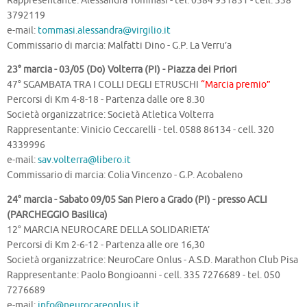
Rappresentante: Alessandra Tommasi - tel. 0584 951851 - cell. 338
3792119
e-mail:
tommasi.alessandra@virgilio.it
Commissario di marcia: Malfatti Dino - G.P. La Verru’a
23° marcia - 03/05 (Do) Volterra (PI) - Piazza dei Priori
47° SGAMBATA TRA I COLLI DEGLI ETRUSCHI
“Marcia premio”
Percorsi di Km 4-8-18 - Partenza dalle ore 8.30
Società organizzatrice: Società Atletica Volterra
Rappresentante: Vinicio Ceccarelli - tel. 0588 86134 - cell. 320
4339996
e-mail:
sav.volterra@libero.it
Commissario di marcia: Colia Vincenzo - G.P. Acobaleno
24° marcia - Sabato 09/05 San Piero a Grado (PI) - presso ACLI
(PARCHEGGIO Basilica)
12° MARCIA NEUROCARE DELLA SOLIDARIETA’
Percorsi di Km 2-6-12 - Partenza alle ore 16,30
Società organizzatrice: NeuroCare Onlus - A.S.D. Marathon Club Pisa
Rappresentante: Paolo Bongioanni - cell. 335 7276689 - tel. 050
7276689
e-mail:
info@neurocareonlus.it