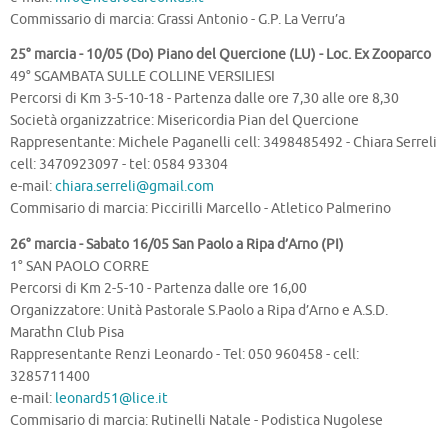
Commissario di marcia: Grassi Antonio - G.P. La Verru’a
25° marcia - 10/05 (Do) Piano del Quercione (LU) - Loc. Ex Zooparco
49° SGAMBATA SULLE COLLINE VERSILIESI
Percorsi di Km 3-5-10-18 - Partenza dalle ore 7,30 alle ore 8,30
Società organizzatrice: Misericordia Pian del Quercione
Rappresentante: Michele Paganelli cell: 3498485492 - Chiara Serreli
cell: 3470923097 - tel: 0584 93304
e-mail:
chiara.serreli@gmail.com
Commisario di marcia: Piccirilli Marcello - Atletico Palmerino
26° marcia - Sabato 16/05 San Paolo a Ripa d’Arno (PI)
1° SAN PAOLO CORRE
Percorsi di Km 2-5-10 - Partenza dalle ore 16,00
Organizzatore: Unità Pastorale S.Paolo a Ripa d’Arno e A.S.D.
Marathn Club Pisa
Rappresentante Renzi Leonardo - Tel: 050 960458 - cell:
3285711400
e-mail:
leonard51@lice.it
Commisario di marcia: Rutinelli Natale - Podistica Nugolese