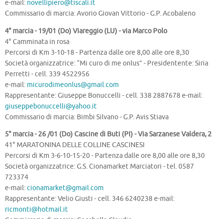
e-mail:
novellipiero@tiscali.it
Commissario di marcia: Avorio Giovan Vittorio - G.P. Acobaleno
4° marcia - 19/01 (Do) Viareggio (LU) - via Marco Polo
4° Camminata in rosa
Percorsi di Km 3-10-18 - Partenza dalle ore 8,00 alle ore 8,30
Società organizzatrice: “Mi curo di me onlus” - Presidentente: Siria
Perretti - cell. 339 4522956
e-mail:
micurodimeonlus@gmail.com
Rappresentante: Giuseppe Bonuccelli - cell. 338 2887678 e-mail:
giuseppebonuccelli@yahoo.it
Commissario di marcia: Bimbi Silvano - G.P. Avis Stiava
5° marcia - 26 /01 (Do) Cascine di Buti (PI) - Via Sarzanese Valdera, 2
41° MARATONINA DELLE COLLINE CASCINESI
Percorsi di Km 3-6-10-15-20 - Partenza dalle ore 8,00 alle ore 8,30
Società organizzatrice: G.S. Cionamarket Marciatori - tel. 0587
723374
e-mail:
cionamarket@gmail.com
Rappresentante: Velio Giusti - cell. 346 6240238 e-mail:
ricmonti@hotmail.it