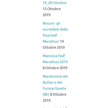
19_20 Ottobre
15 Ottobre
2019
Rossini: gli
incredibili della
Pisa Half
Marathon
14
Ottobre 2019
Mantova Half
Marathon 2019
8 Ottobre 2019
Maratonina del
Butter e del
Formai-Taneto
(RE)
8 Ottobre
2019