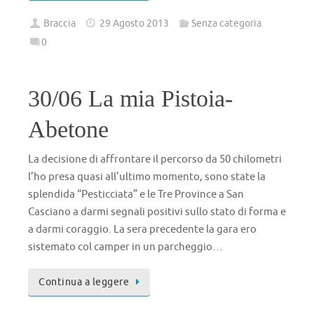
Braccia
29 Agosto 2013
Senza categoria
0
30/06 La mia Pistoia-
Abetone
La decisione di affrontare il percorso da 50 chilometri
l’ho presa quasi all’ultimo momento, sono state la
splendida “Pesticciata” e le Tre Province a San
Casciano a darmi segnali positivi sullo stato di forma e
a darmi coraggio. La sera precedente la gara ero
sistemato col camper in un parcheggio…
Continua a leggere