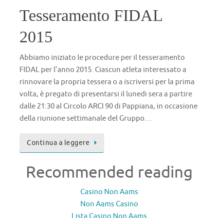
Tesseramento FIDAL
2015
Abbiamo iniziato le procedure per il tesseramento
FIDAL per l’anno 2015. Ciascun atleta interessato a
rinnovare la propria tessera o a iscriversi per la prima
volta, è pregato di presentarsi il lunedi sera a partire
dalle 21:30 al Circolo ARCI 90 di Pappiana, in occasione
della riunione settimanale del Gruppo…
Continua a leggere
Recommended reading
Casino Non Aams
Non Aams Casino
Lista Casino Non Aams