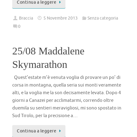
Continua a leggere
Braccia
5 Novembre 2013
Senza categoria
0
25/08 Maddalene
Skymarathon
Quest’estate m’è venuta voglia di provare un po’ di
corsa in montagna, quella seria sui monti veramente
alti, e la voglia me la son decisamente levata. Dopo 4
giorni a Canazei per acclimatarmi, correndo oltre
duemila su sentieri meravigliosi, mi sono spostato in
Sud Tirolo, per la precisione a…
Continua a leggere