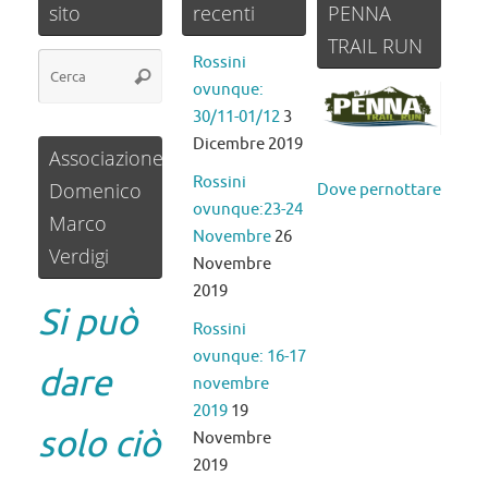
sito
recenti
PENNA
TRAIL RUN
Rossini
ovunque:
30/11-01/12
3
Dicembre 2019
Associazione
Rossini
Domenico
Dove pernottare
ovunque:23-24
Marco
Novembre
26
Verdigi
Novembre
2019
Si può
Rossini
ovunque: 16-17
dare
novembre
2019
19
solo ciò
Novembre
2019