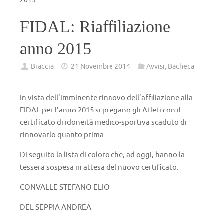
2015
FIDAL: Riaffiliazione
anno 2015
Braccia
21 Novembre 2014
Avvisi
,
Bacheca
In vista dell’imminente rinnovo dell’affiliazione alla
FIDAL per l’anno 2015 si pregano gli Atleti con il
certificato di idoneità medico-sportiva scaduto di
rinnovarlo quanto prima.
Di seguito la lista di coloro che, ad oggi, hanno la
tessera sospesa in attesa del nuovo certificato:
CONVALLE STEFANO ELIO
DEL SEPPIA ANDREA