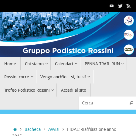
Home
Chi siamo
Calendari
PENNA TRAIL RUN
Rossini corre
Vengo anch’io… si, tu si!
Trofeo Podistico Rossini
Accedi al sito
Bacheca
Avvisi
FIDAL: Riaffiliazione anno