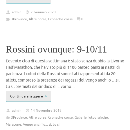
admin
7 Gennaio 2020
3Province
,
Altre corse
,
Cronache corse
0
Rossini ovunque: 9-10/11
L’evento clou di questa settimana è stato senza dubbio la Livorno
Half Marathon, che ha visto più di 1100 partecipanti ai nastri di
partenza. I colori della Rossini sono stati rappresentati da 20
atleti, compreso la presenza dei ragazzi del Vengo anch’io …si,
tu sì, premiati dal sindaco di Livorno…
Continua a leggere
admin
14 Novembre 2019
3Province
,
Altre corse
,
Cronache corse
,
Gallerie fotografiche
,
Maratone
,
Vengo anch'io... si, tu si!