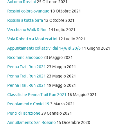
Autumn Rossini
25 Ottobre 2021
Rossini colora ovunque
18 Ottobre 2021
Rossini a tutta birra
12 Ottobre 2021
Vecchiano Walk & Run
14 Luglio 2021
Vola Roberto a Montecatini
12 Luglio 2021
Appuntamenti collettivi dal 14/6 al 20/6
11 Giugno 2021
Ricominciamooooo
23 Maggio 2021
Penna Trail Run 2021
23 Maggio 2021
Penna Trail Run 2021
23 Maggio 2021
Penna Trail Run 2021
19 Maggio 2021
Classifiche Penna Trail Run 2021
16 Maggio 2021
Regolamento Covid-19
3 Marzo 2021
Punti di iscrizione
29 Gennaio 2021
Annullamento San Rossino
15 Dicembre 2020