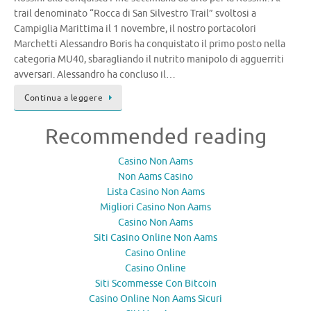
trail denominato “Rocca di San Silvestro Trail” svoltosi a
Campiglia Marittima il 1 novembre, il nostro portacolori
Marchetti Alessandro Boris ha conquistato il primo posto nella
categoria MU40, sbaragliando il nutrito manipolo di agguerriti
avversari. Alessandro ha concluso il…
Continua a leggere
Recommended reading
Casino Non Aams
Non Aams Casino
Lista Casino Non Aams
Migliori Casino Non Aams
Casino Non Aams
Siti Casino Online Non Aams
Casino Online
Casino Online
Siti Scommesse Con Bitcoin
Casino Online Non Aams Sicuri