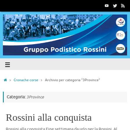
Cronache corse
Archivio per categoria "3Province"
Categoria:
3Province
Rossini alla conquista
Rossini alla conquista Fine settimana da urlo per la Rossini. Al