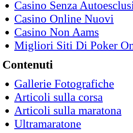
Casino Senza Autoesclus
Casino Online Nuovi
Casino Non Aams
Migliori Siti Di Poker O
Contenuti
Gallerie Fotografiche
Articoli sulla corsa
Articoli sulla maratona
Ultramaratone