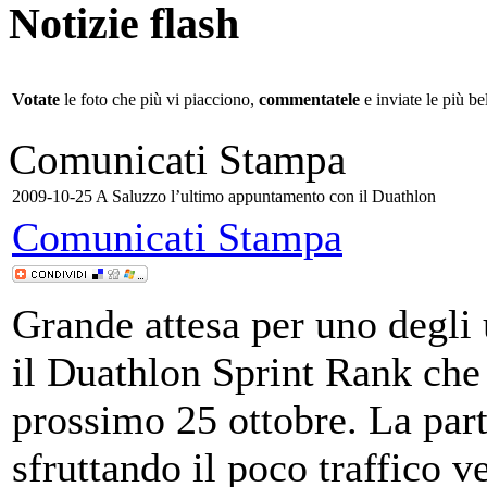
Notizie flash
Votate
le foto che più vi piacciono,
commentatele
e inviate le più b
Comunicati Stampa
2009-10-25 A Saluzzo l’ultimo appuntamento con il Duathlon
Comunicati Stampa
Grande attesa per uno degli 
il Duathlon Sprint Rank che 
prossimo 25 ottobre. La part
sfruttando il poco traffico v