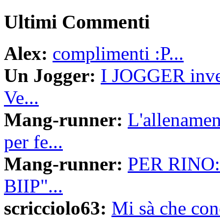
Ultimi Commenti
Alex:
complimenti :P...
Un Jogger:
I JOGGER invece
Ve...
Mang-runner:
L'allenamen
per fe...
Mang-runner:
PER RINO: al
BIIP"...
scricciolo63:
Mi sà che con