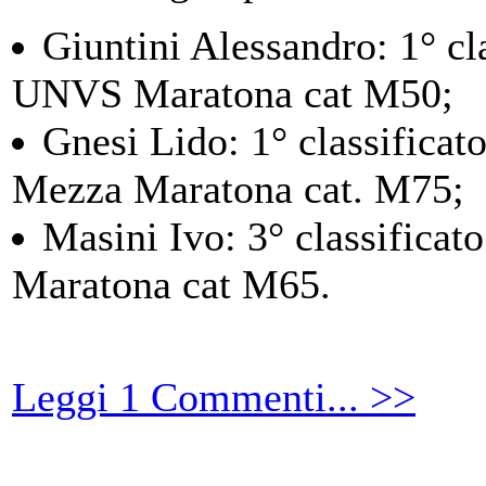
Giuntini Alessandro:
1° cl
UNVS Maratona cat M50;
Gnesi Lido:
1° classifica
Mezza Maratona cat. M75;
Masini Ivo:
3° classifica
Maratona cat M65.
Leggi 1 Commenti... >>