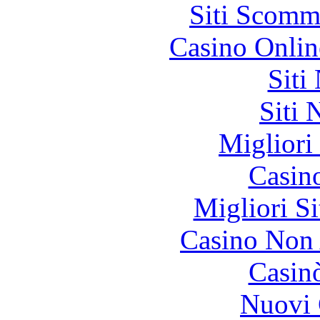
Siti Scomm
Casino Onlin
Siti
Siti
Migliori
Casin
Migliori S
Casino Non
Casin
Nuovi 