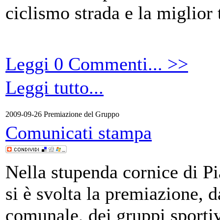
ciclismo strada e la miglior
Leggi 0 Commenti... >>
Leggi tutto...
2009-09-26 Premiazione del Gruppo
Comunicati stampa
Nella stupenda cornice di Pi
si è svolta la premiazione, 
comunale, dei gruppi sportiv