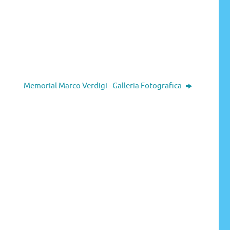
Memorial Marco Verdigi - Galleria Fotografica