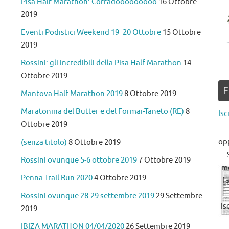
Pisa Half Marathon: Corradooooooooo
16 Ottobre
2019
Eventi Podistici Weekend 19_20 Ottobre
15 Ottobre
2019
Rossini: gli incredibili della Pisa Half Marathon
14
Ottobre 2019
E
Mantova Half Marathon 2019
8 Ottobre 2019
Maratonina del Butter e del Formai-Taneto (RE)
8
Isc
Ottobre 2019
op
(senza titolo)
8 Ottobre 2019
Rossini ovunque 5-6 ottobre 2019
7 Ottobre 2019
mo
Penna Trail Run 2020
4 Ottobre 2019
f
Rossini ovunque 28-29 settembre 2019
29 Settembre
is
2019
IBIZA MARATHON 04/04/2020
26 Settembre 2019