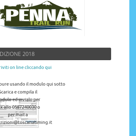
DIZIONE 2018
riviti on line cliccando qui
pure usando il modulo qui sotto
Scarica e compila il
dulo ed invialo per
ax allo 0587240030 o
per mail a
crizioni@toscanatiming.it