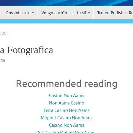
Rossini corre
Vengo anch’io… si, tu si!
Trofeo Podistico Ro
rafica
a Fotografica
ria
Recommended reading
Casino Non Aams
Non Aams Casino
Lista Casino Non Aams
Migliori Casino Non Aams
Casino Non Aams
Siti Casino Online Non Aams