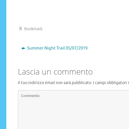
Bookmark
.
Summer Night Trail 05/07/2019
Lascia un commento
Il tuo indirizzo email non sarà pubblicato.
I campi obbligatori