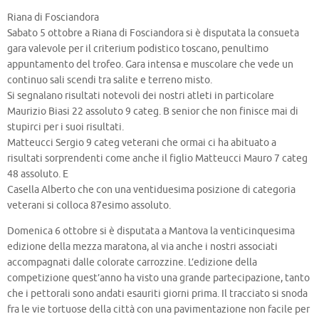
Riana di Fosciandora
Sabato 5 ottobre a Riana di Fosciandora si è disputata la consueta
gara valevole per il criterium podistico toscano, penultimo
appuntamento del trofeo. Gara intensa e muscolare che vede un
continuo sali scendi tra salite e terreno misto.
Si segnalano risultati notevoli dei nostri atleti in particolare
Maurizio Biasi 22 assoluto 9 categ. B senior che non finisce mai di
stupirci per i suoi risultati.
Matteucci Sergio 9 categ veterani che ormai ci ha abituato a
risultati sorprendenti come anche il figlio Matteucci Mauro 7 categ
48 assoluto. E
Casella Alberto che con una ventiduesima posizione di categoria
veterani si colloca 87esimo assoluto.
Domenica 6 ottobre si è disputata a Mantova la venticinquesima
edizione della mezza maratona, al via anche i nostri associati
accompagnati dalle colorate carrozzine. L’edizione della
competizione quest’anno ha visto una grande partecipazione, tanto
che i pettorali sono andati esauriti giorni prima. Il tracciato si snoda
fra le vie tortuose della città con una pavimentazione non facile per