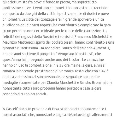
gli atleti, mista fra pave’ e fondo in pietra, ma soprattutto
moltissime curve . I ventuno chilometri hanno visto un tracciato
composto da due giri della città rispettivamente di dodici e nove
chilometri. La città dei Gonzaga era in grande spolvero e unita
all’allegria delle nostri ragazzi, ha contribuito a completare la gara
su un percorso non certo ideale per le ruote delle carrozzine. La
felicità dei ragazzi della Rossini e i sorrisi di Francesco Michelotti e
Maurizio Matteucci spinti dai podisti pisani, hanno contribuito a una
giornata riuscitissima. Da segnalare l’aiuto dell’azienda Alimentis,
che da anni sostiene il progetto ” Vengo anch’io si tu si”, che
quest’anno ha impegnato anche uno dei titolari. Le carrozzine
hanno chiuso la competizione in 2.35 ore ma nella gara, al via si
rimarca la notevole prestazione di Veronica Testai che con 1.47 è
andata vicinissima al suo personale, da segnalare anche due
medaglie strameritate per Claudia Marchetti e Sandro Bronzini che
nonostante tutti i loro problemi hanno portato a casa la gara
tenendo alti i colori sociali.
A Castelfranco, in provincia di Pisa, si sono dati appuntamento i
nostri associati che, nonostante la gita a Mantova e gli allenamenti