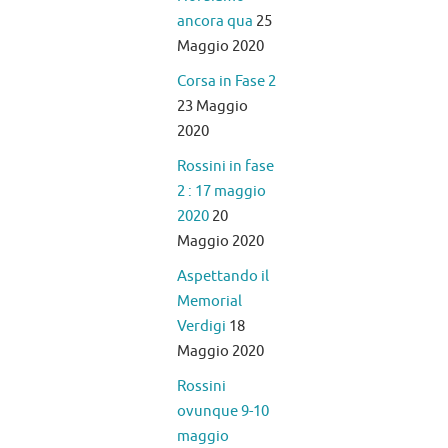
ancora qua
25
Maggio 2020
Corsa in Fase 2
23 Maggio
2020
Rossini in fase
2 : 17 maggio
2020
20
Maggio 2020
Aspettando il
Memorial
Verdigi
18
Maggio 2020
Rossini
ovunque 9-10
maggio