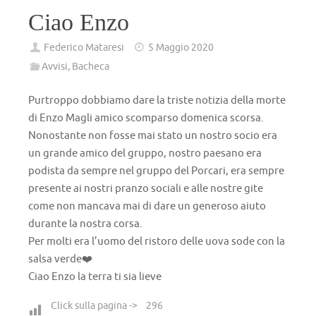
Ciao Enzo
Federico Mataresi
5 Maggio 2020
Avvisi
,
Bacheca
Purtroppo dobbiamo dare la triste notizia della morte
di Enzo Magli amico scomparso domenica scorsa.
Nonostante non fosse mai stato un nostro socio era
un grande amico del gruppo, nostro paesano era
podista da sempre nel gruppo del Porcari, era sempre
presente ai nostri pranzo sociali e alle nostre gite
come non mancava mai di dare un generoso aiuto
durante la nostra corsa.
Per molti era l’uomo del ristoro delle uova sode con la
salsa verde❤️
Ciao Enzo la terra ti sia lieve
Click sulla pagina ->
296