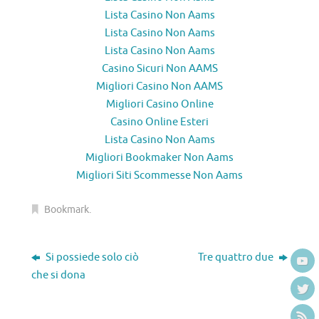
Lista Casino Non Aams
Lista Casino Non Aams
Lista Casino Non Aams
Casino Sicuri Non AAMS
Migliori Casino Non AAMS
Migliori Casino Online
Casino Online Esteri
Lista Casino Non Aams
Migliori Bookmaker Non Aams
Migliori Siti Scommesse Non Aams
Bookmark
.
Si possiede solo ciò
Tre quattro due
che si dona