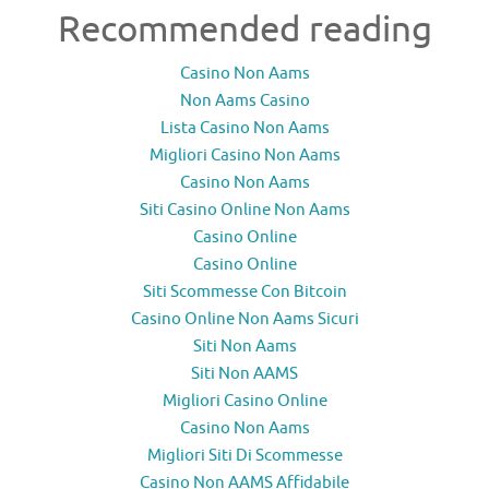
Recommended reading
Casino Non Aams
Non Aams Casino
Lista Casino Non Aams
Migliori Casino Non Aams
Casino Non Aams
Siti Casino Online Non Aams
Casino Online
Casino Online
Siti Scommesse Con Bitcoin
Casino Online Non Aams Sicuri
Siti Non Aams
Siti Non AAMS
Migliori Casino Online
Casino Non Aams
Migliori Siti Di Scommesse
Casino Non AAMS Affidabile