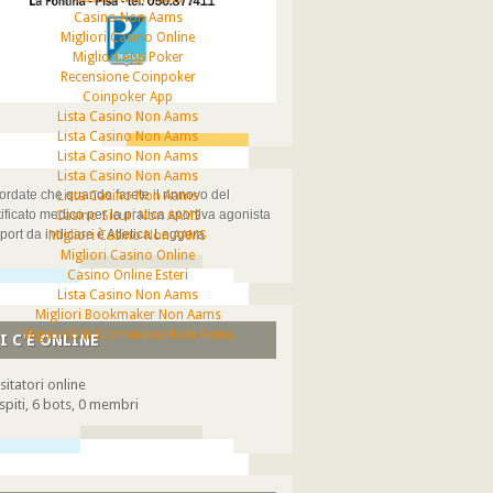
Casino Non Aams
Migliori Casino Online
Migliori App Poker
Recensione Coinpoker
Coinpoker App
Lista Casino Non Aams
Lista Casino Non Aams
Lista Casino Non Aams
Lista Casino Non Aams
ordate che quando farete il rinnovo del
Lista Casino Non Aams
tificato medico per la pratica sportiva agonista
Casino Sicuri Non AAMS
sport da indicare è Atletica Leggera
Migliori Casino Non AAMS
Migliori Casino Online
Casino Online Esteri
Lista Casino Non Aams
Migliori Bookmaker Non Aams
Migliori Siti Scommesse Non Aams
I C'É ONLINE
isitatori online
spiti,
6 bots,
0 membri