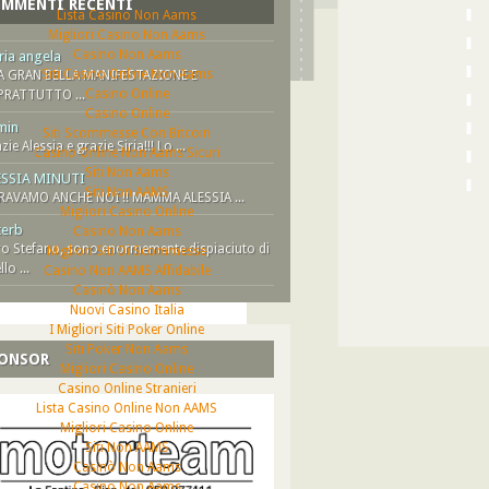
MMENTI RECENTI
Lista Casino Non Aams
Migliori Casino Non Aams
Casino Non Aams
ia angela
Siti Casino Online Non Aams
A GRAN BELLA MANIFESTAZIONE E
Casino Online
PRATTUTTO ...
Casino Online
min
Siti Scommesse Con Bitcoin
zie Alessia e grazie Siria!!! Lo ...
Casino Online Non Aams Sicuri
Siti Non Aams
ESSIA MINUTI
Siti Non AAMS
RAVAMO ANCHE NOI !! MAMMA ALESSIA ...
Migliori Casino Online
terb
Casino Non Aams
o Stefano, sono enormemente dispiaciuto di
Migliori Siti Di Scommesse
lo ...
Casino Non AAMS Affidabile
Casinò Non Aams
Nuovi Casino Italia
I Migliori Siti Poker Online
Siti Poker Non Aams
ONSOR
Migliori Casino Online
Casino Online Stranieri
Lista Casino Online Non AAMS
Migliori Casino Online
Siti Non AAMS
Casinò Non Aams
Casino Non Aams