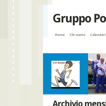
Gruppo Pod
Home
Chi siamo
Calendari
Archivio mensi