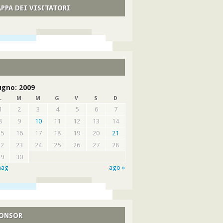
PPA DEI VISITATORI
ugno: 2009
L
M
M
G
V
S
D
1
2
3
4
5
6
7
8
9
10
11
12
13
14
15
16
17
18
19
20
21
22
23
24
25
26
27
28
29
30
mag
ago »
ONSOR