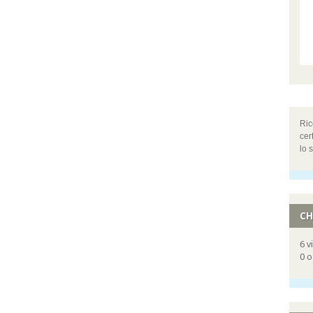
Ric
cer
lo 
CH
6 v
0 o