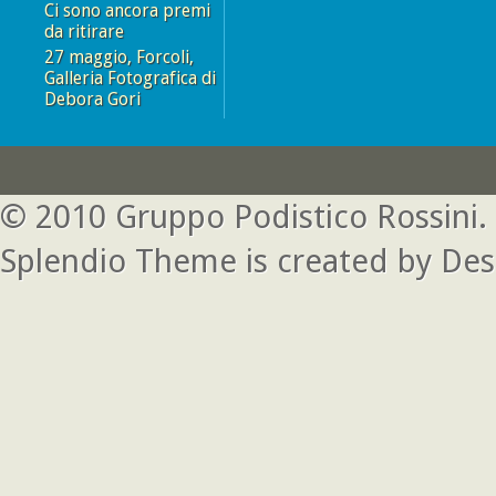
Ci sono ancora premi
da ritirare
27 maggio, Forcoli,
Galleria Fotografica di
Debora Gori
© 2010
Gruppo Podistico Rossini
.
Splendio Theme is created by
Des