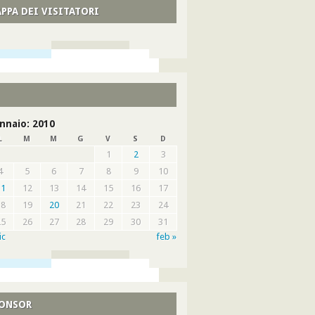
PPA DEI VISITATORI
nnaio: 2010
L
M
M
G
V
S
D
1
2
3
4
5
6
7
8
9
10
11
12
13
14
15
16
17
18
19
20
21
22
23
24
25
26
27
28
29
30
31
ic
feb »
ONSOR