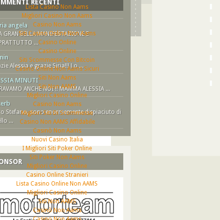
MMENTI RECENTI
Lista Casino Non Aams
Migliori Casino Non Aams
Casino Non Aams
ia angela
Siti Casino Online Non Aams
A GRAN BELLA MANIFESTAZIONE E
Casino Online
PRATTUTTO ...
Casino Online
min
Siti Scommesse Con Bitcoin
zie Alessia e grazie Siria!!! Lo ...
Casino Online Non Aams Sicuri
Siti Non Aams
ESSIA MINUTI
Siti Non AAMS
RAVAMO ANCHE NOI !! MAMMA ALESSIA ...
Migliori Casino Online
terb
Casino Non Aams
o Stefano, sono enormemente dispiaciuto di
Migliori Siti Di Scommesse
lo ...
Casino Non AAMS Affidabile
Casinò Non Aams
Nuovi Casino Italia
I Migliori Siti Poker Online
Siti Poker Non Aams
ONSOR
Migliori Casino Online
Casino Online Stranieri
Lista Casino Online Non AAMS
Migliori Casino Online
Siti Non AAMS
Casinò Non Aams
Casino Non Aams