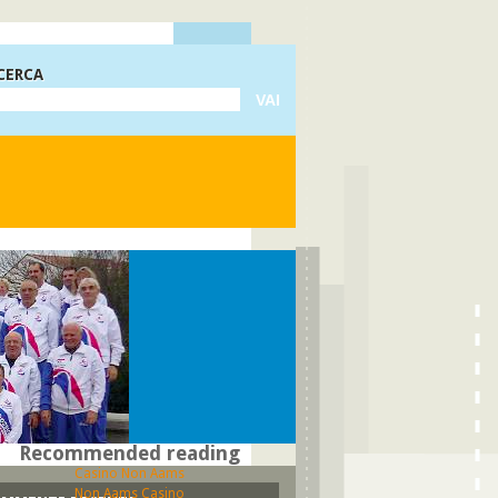
CERCA
VAI
Recommended reading
Casino Non Aams
Non Aams Casino