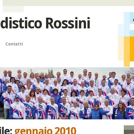
istico Rossini
Contatti
le:
gennaio 2010