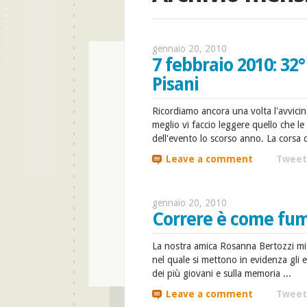
gennaio 20, 2010
7 febbraio 2010: 32
Pisani
Ricordiamo ancora una volta l'avvicina
meglio vi faccio leggere quello che le
dell'evento lo scorso anno. La corsa
Leave a comment
Tweet 
gennaio 20, 2010
Correre è come fu
La nostra amica Rosanna Bertozzi mi se
nel quale si mettono in evidenza gli e
dei più giovani e sulla memoria ...
Leave a comment
Tweet 