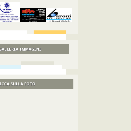
GALLERIA IMMAGINI
ICCA SULLA FOTO