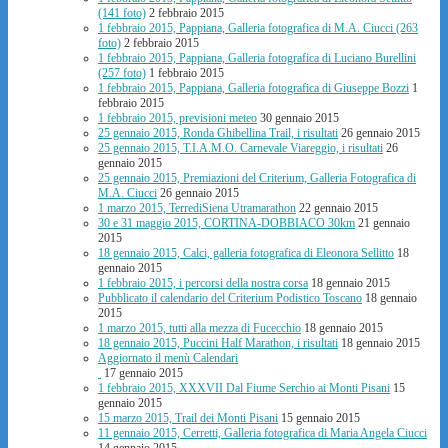
(141 foto)
2 febbraio 2015
1 febbraio 2015, Pappiana, Galleria fotografica di M.A. Ciucci (263
foto)
2 febbraio 2015
1 febbraio 2015, Pappiana, Galleria fotografica di Luciano Burellini
(257 foto)
1 febbraio 2015
1 febbraio 2015, Pappiana, Galleria fotografica di Giuseppe Bozzi
1
febbraio 2015
1 febbraio 2015, previsioni meteo
30 gennaio 2015
25 gennaio 2015, Ronda Ghibellina Trail, i risultati
26 gennaio 2015
25 gennaio 2015, T.I.A.M.O. Carnevale Viareggio, i risultati
26
gennaio 2015
25 gennaio 2015, Premiazioni del Criterium, Galleria Fotografica di
M.A. Ciucci
26 gennaio 2015
1 marzo 2015, TerrediSiena Utramarathon
22 gennaio 2015
30 e 31 maggio 2015, CORTINA-DOBBIACO 30km
21 gennaio
2015
18 gennaio 2015, Calci, galleria fotografica di Eleonora Sellitto
18
gennaio 2015
1 febbraio 2015, i percorsi della nostra corsa
18 gennaio 2015
Pubblicato il calendario del Criterium Podistico Toscano
18 gennaio
2015
1 marzo 2015, tutti alla mezza di Fucecchio
18 gennaio 2015
18 gennaio 2015, Puccini Half Marathon, i risultati
18 gennaio 2015
Aggiornato il menù Calendari
17 gennaio 2015
1 febbraio 2015, XXXVII Dal Fiume Serchio ai Monti Pisani
15
gennaio 2015
15 marzo 2015, Trail dei Monti Pisani
15 gennaio 2015
11 gennaio 2015, Cerretti, Galleria fotografica di Maria Angela Ciucci
14 gennaio 2015