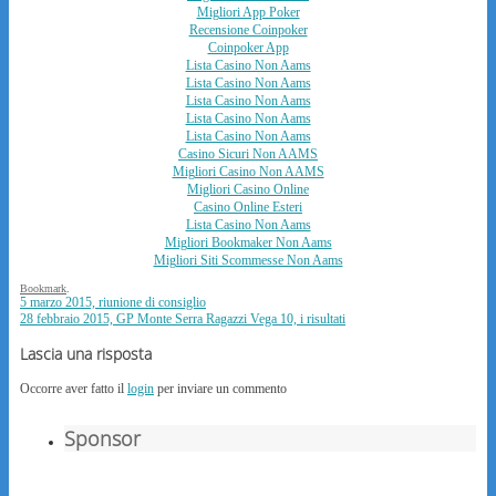
Migliori App Poker
Recensione Coinpoker
Coinpoker App
Lista Casino Non Aams
Lista Casino Non Aams
Lista Casino Non Aams
Lista Casino Non Aams
Lista Casino Non Aams
Casino Sicuri Non AAMS
Migliori Casino Non AAMS
Migliori Casino Online
Casino Online Esteri
Lista Casino Non Aams
Migliori Bookmaker Non Aams
Migliori Siti Scommesse Non Aams
Bookmark
.
5 marzo 2015, riunione di consiglio
28 febbraio 2015, GP Monte Serra Ragazzi Vega 10, i risultati
Lascia una risposta
Occorre aver fatto il
login
per inviare un commento
Sponsor