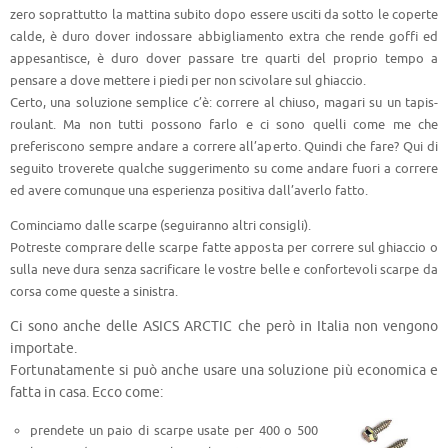
zero soprattutto la mattina subito dopo essere usciti da sotto le coperte
calde, è duro dover indossare abbigliamento extra che rende goffi ed
appesantisce, è duro dover passare tre quarti del proprio tempo a
pensare a dove mettere i piedi per non scivolare sul ghiaccio.
Certo, una soluzione semplice c’è: correre al chiuso, magari su un tapis-
roulant. Ma non tutti possono farlo e ci sono quelli come me che
preferiscono sempre andare a correre all’aperto. Quindi che fare? Qui di
seguito troverete qualche suggerimento su come andare fuori a correre
ed avere comunque una esperienza positiva dall’averlo fatto.
Cominciamo dalle scarpe (seguiranno altri consigli).
Potreste comprare delle scarpe fatte apposta per correre sul ghiaccio o
sulla neve dura senza sacrificare le vostre belle e confortevoli scarpe da
corsa come queste a sinistra.
Ci sono anche delle ASICS ARCTIC che però in Italia non vengono
importate.
Fortunatamente si può anche usare una soluzione più economica e
fatta in casa. Ecco come:
prendete un paio di scarpe usate per 400 o 500